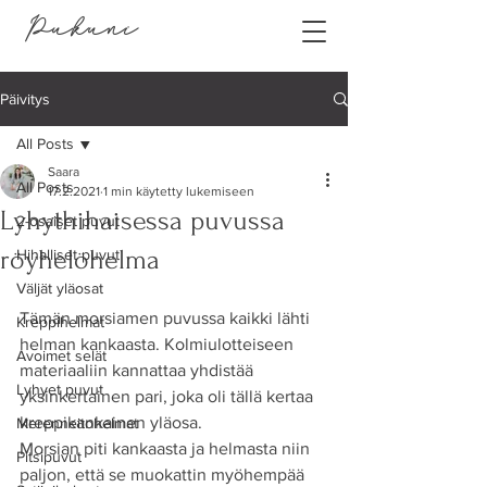
Pukuni
Päivitys
All Posts
Saara
All Posts
17.2.2021
1 min käytetty lukemiseen
Lyhythihaisessa puvussa
2-osaiset puvut
röyhelöhelma
Hihalliset puvut
Väljät yläosat
Tämän morsiamen puvussa kaikki lähti 
Kreppihelmat
helman kankaasta. Kolmiulotteiseen 
Avoimet selät
materiaaliin kannattaa yhdistää 
Lyhyet puvut
yksinkertainen pari, joka oli tällä kertaa 
kreppikankainen yläosa.
Merenneitohelmat
Morsian piti kankaasta ja helmasta niin 
Pitsipuvut
paljon, että se muokattin myöhempää 