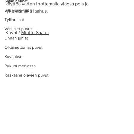
Satiinihelmat
käyttöä varten irrottamalla yläosa pois ja 
Sifonkihelmat
lyhentämällä laahus.
Tyllihelmat
Värilliset puvut
Kuvat / 
Minttu Saarni
Linnan juhlat
Olkaimettomat puvut
Kuvaukset
Pukuni mediassa
Raskaana olevien puvut