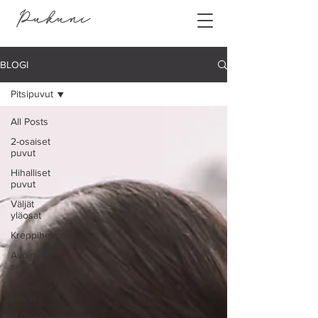
Pukuni
BLOGI
Pitsipuvut
All Posts
2-osaiset
puvut
Hihalliset
puvut
Väljät
yläosat
Kreppihelmat
Avoimet
selät
Lyhyet
puvut
Merenneitohelmat