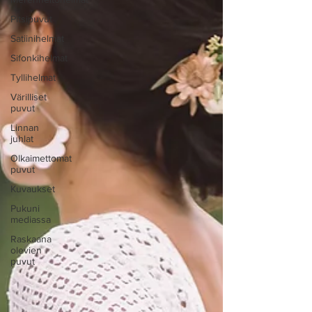
Pitsipuvut
Satiinihelmat
Sifonkihelmat
Tyllihelmat
Värilliset
puvut
Linnan
juhlat
Olkaimettomat
puvut
Kuvaukset
Pukuni
mediassa
Raskaana
olevien
puvut