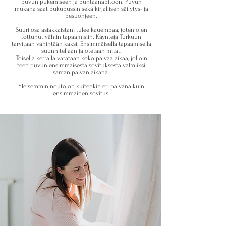
puvun pukemiseen ja puhtaanapitoon. Puvun
mukana saat pukupussin sekä kirjallisen säilytys- ja
pesuohjeen.
Suuri osa asiakkaistani tulee kauempaa, joten olen
tottunut vähiin tapaamisiin.
Käyntejä Turkuun
tarvitaan vähintään kaksi. Ensimmäisellä tapaamisella
suunnitellaan ja otetaan mitat.
Toisella kerralla varataan koko päivää aikaa, jolloin
teen puvun ensimmäisestä sovituksesta valmiiksi
saman päivän aikana.
Yleisemmin nouto on kuitenkin eri päivänä kuin
ensimmäinen sovitus.